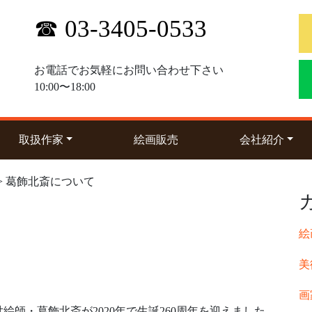
☎ 03-3405-0533
お電話でお気軽にお問い合わせ下さい
10:00〜18:00
(current)
(curre
取扱作家
絵画販売
会社紹介
> 葛飾北斎について
絵
美
画
師・葛飾北斎が2020年で生誕260周年を迎えました。