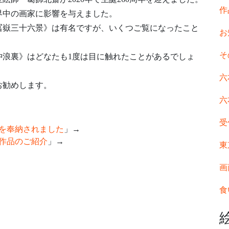
作
界中の画家に影響を与えました。
冨嶽三十六景》は有名ですが、いくつご覧になったこと
お
そ
沖浪裏》はどなたも1度は目に触れたことがあるでしょ
六
お勧めします。
六
受
を奉納されました
」→
作品のご紹介
」→
東
画
食