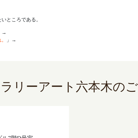
たいところである。
」→
れ。
」→
ャラリーアート六本木のご