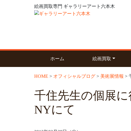
絵画買取専門 ギャラリーアート六本木
(current)
ホーム
絵画買取
HOME
>
オフィシャルブログ
>
美術展情報
>
千住先生の個展
NYにて