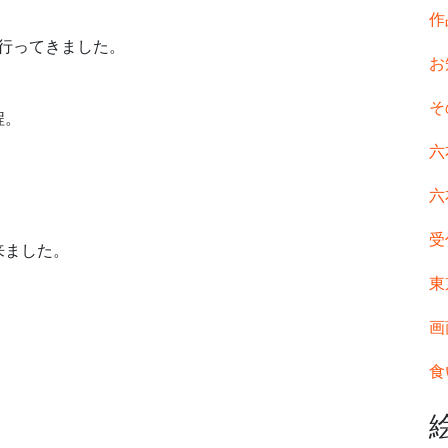
作
で行ってきました。
お
そ
程。
六
六
受
来ました。
東
画
食