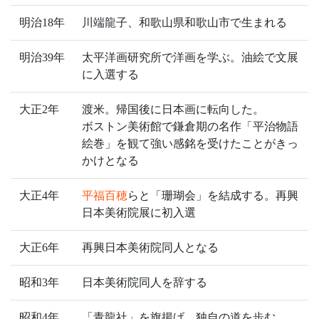
明治18年
川端龍子、和歌山県和歌山市で生まれる
明治39年
太平洋画研究所で洋画を学ぶ。油絵で文展
に入選する
大正2年
渡米。帰国後に日本画に転向した。
ボストン美術館で鎌倉期の名作「平治物語
絵巻」を観て強い感銘を受けたことがきっ
かけとなる
大正4年
平福百穂
らと「珊瑚会」を結成する。再興
日本美術院展に初入選
大正6年
再興日本美術院同人となる
昭和3年
日本美術院同人を辞する
昭和4年
「青龍社」を旗揚げ、独自の道を歩む