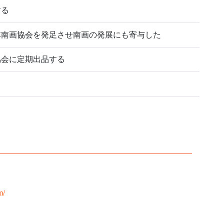
する
本南画協会を発足させ南画の発展にも寄与した
協会に定期出品する
m/