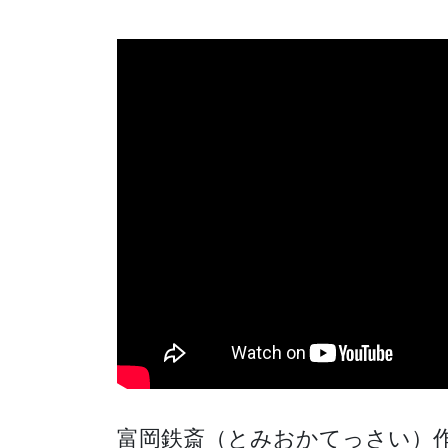
富岡鉄斎（とみおかてっさい）