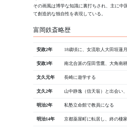
その画風は博学な知識に裏打ちされ、主に中
て創造的な独自性を表現している。
富岡鉄斎略歴
安政2年
18歳頃に、女流歌人大田垣蓮
安政3年
南北合派の窪田雪鷹、大角南
文久元年
長崎に遊学する
文久2年
山中静逸（信天翁）と出会い
明治2年
私塾立命館で教員になる
明治14年
京都薬屋町に転居し、終の棲