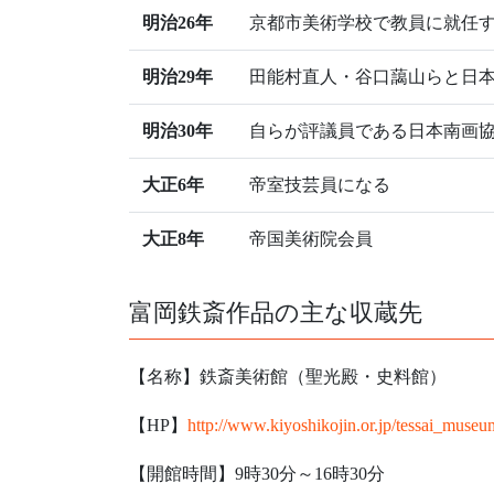
明治26年
京都市美術学校で教員に就任
明治29年
田能村直人・谷口藹山らと日
明治30年
自らが評議員である日本南画
大正6年
帝室技芸員になる
大正8年
帝国美術院会員
富岡鉄斎作品の主な収蔵先
【名称】鉄斎美術館（聖光殿・史料館）
【HP】
http://www.kiyoshikojin.or.jp/tessai_museu
【開館時間】9時30分～16時30分