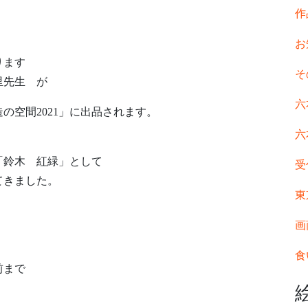
作
お
ります
そ
里先生 が
六
の空間2021」に出品されます。
六
「鈴木 紅緑」として
受
てきました。
東
画
食
前まで