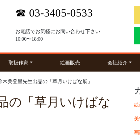
☎ 03-3405-0533
お電話でお気軽にお問い合わせ下さい
10:00〜18:00
(current)
(curre
取扱作家
絵画販売
会社紹介
 鈴木美登里先生出品の「草月いけばな展」
品の「草月いけばな
絵
美
画