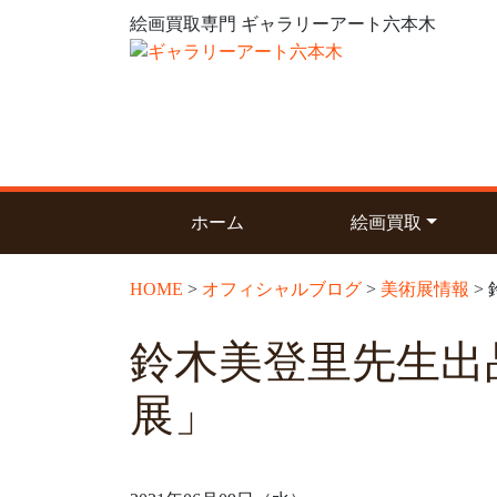
絵画買取専門 ギャラリーアート六本木
(current)
ホーム
絵画買取
HOME
>
オフィシャルブログ
>
美術展情報
>
鈴木美登里先生出
展」