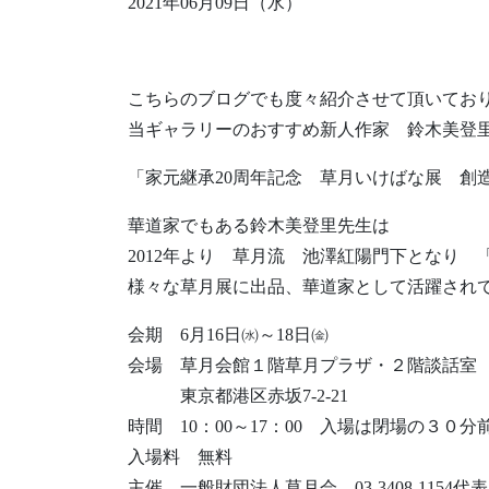
2021年06月09日（水）
こちらのブログでも度々紹介させて頂いてお
当ギャラリーのおすすめ新人作家 鈴木美登
「家元継承20周年記念 草月いけばな展 創造
華道家でもある鈴木美登里先生は
2012年より 草月流 池澤紅陽門下となり 
様々な草月展に出品、華道家として活躍され
会期 6月16日㈬～18日㈮
会場 草月会館１階草月プラザ・２階談話室
東京都港区赤坂7-2-21
時間 10：00～17：00 入場は閉場の３０分
入場料 無料
主催 一般財団法人草月会 03-3408-1154代表