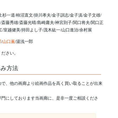
上杉一道/柿沼直文/掛川孝夫/金子訓志/金子滇/金子文雄/
/斎藤秀雄/斎藤光晴/島崎庸夫/神宮則子/関口将夫/関口正
江/室越健美/持田よし子/茂木紘一/山口進治/余村展
郎
/
山口薫
/湯浅一郎
ください。
込み方法
ので、他の画廊より絵画作品を高く買い取ることが出来
専門にしております当画廊に、是非一度ご相談くださ