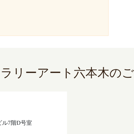
）
ャラリーアート六本木のご
ビル7階D号室