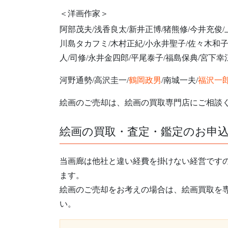
＜洋画作家＞
阿部茂夫/浅香良太/新井正博/猪熊修/今井充俊/
川島タカフミ/木村正紀/小永井聖子/佐々木和子
人/司修/永井金四郎/平尾泰子/福島保典/宮下幸
河野通勢/高沢圭一/
鶴岡政男
/南城一夫/
福沢一
絵画のご売却は、絵画の買取専門店にご相談
絵画の買取・査定・鑑定のお申
当画廊は他社と違い経費を掛けない経営です
ます。
絵画のご売却をお考えの場合は、絵画買取を
い。