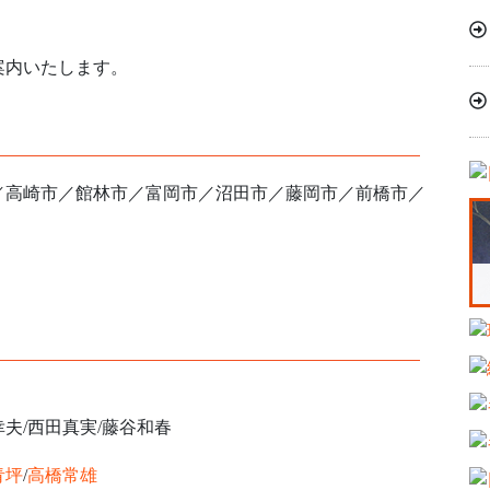
案内いたします。
／高崎市／館林市／富岡市／沼田市／藤岡市／前橋市／
幸夫/西田真実/藤谷和春
青坪
/
高橋常雄