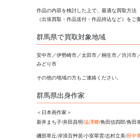
作品の内容を検討した上で、最適な買取方法
（出張買取・作品送付・作品持込など）をご
群馬県で買取対象地域
安中市／伊勢崎市／太田市／桐生市／渋川市
みどり市
その他の地域の方もご連絡ください。
群馬県出身作家
＜日本画作家＞
新井まち子/井田昌明/
澁澤卿
/角田信四郎/角田
磯部草丘/岸浪百艸居/小室翠雲/志村立美/
田中