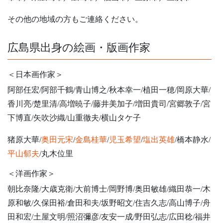
その他の地域の方もご連絡ください。
広島県出身の絵画・版画作家
＜日本画作家＞
阿部任宏/阿部千鶴/青山博之/秋本幸一/植田一穂/岡原大華/
香川亮/楚里清/高増暁子/藤井美加子/増田貴司/宮郷敦子/宮
下博直/矢吹沙織/山重徹夫/横山タケ子
猪原大華/
奥田元宋
/
金島桂華
/
児玉希望
/
塩出英雄
/橋本静水/
平山郁夫
/丸木位里
＜洋画作家＞
朝比奈隆/大歳克衛/大前博士/岡野博/奥田敏雄/織田恭一/木
原和敏/久保田裕/倉田和夫/坂野昭文/住吉久志/高山博子/舟
田和宏/土屋文明/照沼彌彦/友安一成/野田弘志/広田稔/福井