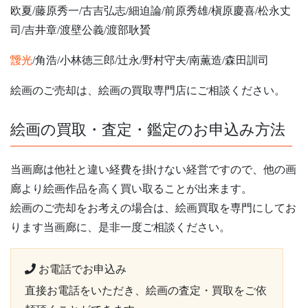
欧夏/藤原秀一/古吉弘志/細迫論/前原秀雄/槇原慶喜/松永丈
司/吉井章/渡壁公義/渡部耿贇
靉光
/角浩/小林徳三郎/辻永/野村守夫/南薫造/森田訓司
絵画のご売却は、絵画の買取専門店にご相談ください。
絵画の買取・査定・鑑定のお申込み方法
当画廊は他社と違い経費を掛けない経営ですので、他の画
廊より絵画作品を高く買い取ることが出来ます。
絵画のご売却をお考えの場合は、絵画買取を専門にしてお
ります当画廊に、是非一度ご相談ください。
お電話でお申込み
直接お電話をいただき、絵画の査定・買取をご依